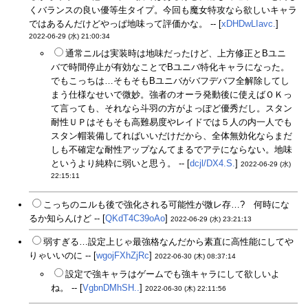
くバランスの良い優等生タイプ。今回も魔女特攻なら欲しいキャラ
ではあるんだけどやっぱ地味って評価かな。 -- [
xDHDwLIavc.
]
2022-06-29 (水) 21:00:34
通常ニルは実装時は地味だったけど、上方修正とBユニ
バで時間停止が有効なことでBユニバ特化キャラになった。
でもこっちは…そもそもBユニバがバフデバフ全解除してし
まう仕様なせいで微妙。強者のオーラ発動後に使えばＯＫっ
て言っても、それなら斗羽の方がよっぽど優秀だし。スタン
耐性ＵＰはそもそも高難易度やレイドでは５人の内一人でも
スタン帽装備してればいいだけだから、全体無効化ならまだ
しも不確定な耐性アップなんてまるでアテにならない。地味
というより純粋に弱いと思う。 -- [
dcjl/DX4.S.
]
2022-06-29 (水)
22:15:11
こっちのニルも後で強化される可能性が微レ存…? 何時にな
るか知らんけど -- [
QKdT4C39oAo
]
2022-06-29 (水) 23:21:13
弱すぎる…設定上じゃ最強格なんだから素直に高性能にしてや
りゃいいのに -- [
wgojFXhZjRc
]
2022-06-30 (木) 08:37:14
設定で強キャラはゲームでも強キャラにして欲しいよ
ね。 -- [
VgbnDMhSH..
]
2022-06-30 (木) 22:11:56