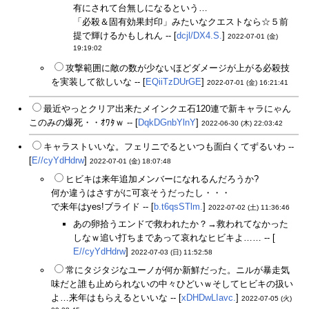
有にされて台無しになるという…
「必殺＆固有効果封印」みたいなクエストなら☆５前
提で輝けるかもしれん -- [
dcjl/DX4.S.
]
2022-07-01 (金)
19:19:02
攻撃範囲に敵の数が少ないほどダメージが上がる必殺技
を実装して欲しいな -- [
EQiiTzDUrGE
]
2022-07-01 (金) 16:21:41
最近やっとクリア出来たメインクエ石120連で新キャラにゃん
このみの爆死・・ｵﾜﾀｗ -- [
DqkDGnbYlnY
]
2022-06-30 (木) 22:03:42
キャラストいいな。フェリニでるといつも面白くてずるいわ --
[
E//cyYdHdrw
]
2022-07-01 (金) 18:07:48
ヒビキは来年追加メンバーになれるんだろうか?
何か違うはさすがに可哀そうだったし・・・
で来年はyes!ブライド -- [
b.t6qsSTlm.
]
2022-07-02 (土) 11:36:46
あの卵拾うエンドで救われたか？→救われてなかった
しなｗ追い打ちまであって哀れなヒビキよ…… -- [
E//cyYdHdrw
]
2022-07-03 (日) 11:52:58
常にタジタジなユーノが何か新鮮だった。ニルが暴走気
味だと誰も止められないの中々ひどいｗそしてヒビキの扱い
よ…来年はもらえるといいな -- [
xDHDwLIavc.
]
2022-07-05 (火)