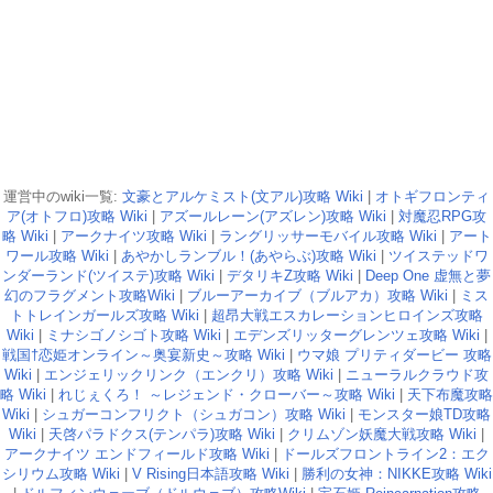
運営中のwiki一覧:
文豪とアルケミスト(文アル)攻略 Wiki
|
オトギフロンティ
ア(オトフロ)攻略 Wiki
|
アズールレーン(アズレン)攻略 Wiki
|
対魔忍RPG攻
略 Wiki
|
アークナイツ攻略 Wiki
|
ラングリッサーモバイル攻略 Wiki
|
アート
ワール攻略 Wiki
|
あやかしランブル！(あやらぶ)攻略 Wiki
|
ツイステッドワ
ンダーランド(ツイステ)攻略 Wiki
|
デタリキZ攻略 Wiki
|
Deep One 虚無と夢
幻のフラグメント攻略Wiki
|
ブルーアーカイブ（ブルアカ）攻略 Wiki
|
ミス
トトレインガールズ攻略 Wiki
|
超昂大戦エスカレーションヒロインズ攻略
Wiki
|
ミナシゴノシゴト攻略 Wiki
|
エデンズリッターグレンツェ攻略 Wiki
|
戦国†恋姫オンライン～奥宴新史～攻略 Wiki
|
ウマ娘 プリティダービー 攻略
Wiki
|
エンジェリックリンク（エンクリ）攻略 Wiki
|
ニューラルクラウド攻
略 Wiki
|
れじぇくろ！ ～レジェンド・クローバー～攻略 Wiki
|
天下布魔攻略
Wiki
|
シュガーコンフリクト（シュガコン）攻略 Wiki
|
モンスター娘TD攻略
Wiki
|
天啓パラドクス(テンパラ)攻略 Wiki
|
クリムゾン妖魔大戦攻略 Wiki
|
アークナイツ エンドフィールド攻略 Wiki
|
ドールズフロントライン2：エク
シリウム攻略 Wiki
|
V Rising日本語攻略 Wiki
|
勝利の女神：NIKKE攻略 Wiki