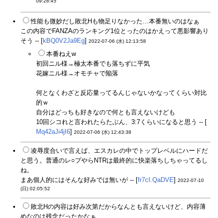
09:28:45
性能も微妙だし敗北Hも物足りなかった…本番無いのはなぁ
この内容でFANZAのランキング1位とったのはかえって悪影響あり
そう -- [
kBQ0V2Ja9Eg
]
2022-07-06 (水) 12:13:58
本番ねえw
初回ニル様→極太本番でも落ちずに平気
花嫁ニル様→オモチャで陥落
何となくわざと反応量ってるんじゃないかなってくらい対比
的ｗ
自分はどっちも好きなので何とも言えないけども
10回シコれと言われたらたぶん、3:7くらいになると思う -- [
Mq42aJi4jI6
]
2022-07-06 (水) 12:43:38
凌辱度合いで言えば、エスカレの中でトップレベルにハードだ
と思う。普通のレ○プやらNTRは最終的に快楽落ちしちゃってるし
ね。
まあ個人的にはそんな好みでは無いが -- [
fr7cI.QaDVE
]
2022-07-10
(日) 02:05:52
敗北Hの内容は好み次第だからなんとも言えないけど、内容薄
めなのは残念だったかなぁ