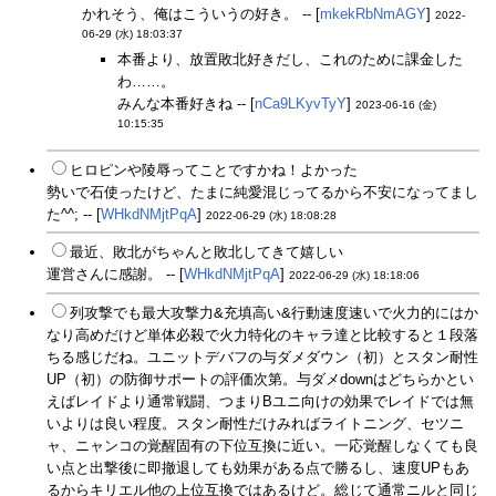
かれそう、俺はこういうの好き。 -- [
mkekRbNmAGY
]
2022-
06-29 (水) 18:03:37
本番より、放置敗北好きだし、これのために課金した
わ……。
みんな本番好きね -- [
nCa9LKyvTyY
]
2023-06-16 (金)
10:15:35
ヒロピンや陵辱ってことですかね！よかった
勢いで石使ったけど、たまに純愛混じってるから不安になってまし
た^^; -- [
WHkdNMjtPqA
]
2022-06-29 (水) 18:08:28
最近、敗北がちゃんと敗北してきて嬉しい
運営さんに感謝。 -- [
WHkdNMjtPqA
]
2022-06-29 (水) 18:18:06
列攻撃でも最大攻撃力&充填高い&行動速度速いで火力的にはか
なり高めだけど単体必殺で火力特化のキャラ達と比較すると１段落
ちる感じだね。ユニットデバフの与ダメダウン（初）とスタン耐性
UP（初）の防御サポートの評価次第。与ダメdownはどちらかとい
えばレイドより通常戦闘、つまりBユニ向けの効果でレイドでは無
いよりは良い程度。スタン耐性だけみればライトニング、セツニ
ャ、ニャンコの覚醒固有の下位互換に近い。一応覚醒しなくても良
い点と出撃後に即撤退しても効果がある点で勝るし、速度UPもあ
るからキリエル他の上位互換ではあるけど。総じて通常ニルと同じ