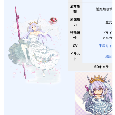
通常攻
近距離攻撃(
撃
所属勢
魔女
力
特殊属
ブライ
性
アルカ
CV
手塚りょ
イラス
織音
ト
SDキャラ