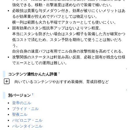
強化できる。移動・出撃速度は遅めなので装備で補いたい。
必殺技は貴重な与ダメダウン付き。効果が被りにくいメリットはあ
るが効果量が控えめでデバフとしては物足りない。
横一列は範囲も火力も半端でアタッカーとしても使いにくい。
固有効果のスタン抵抗率アップはないよりマシ程度。
本当にスタンを防ぎたい場合はスタン帽子を装備した方が確実かつ
低コストで済むため、スタン予防を期待して使うことは無いだろ
う。
自分自身の速度バフは有用でニル自身の攻撃性能を高めてくれる。
攻撃関係のステータスは軒並み高い反面、必殺と固有が残念な仕様
でエースとしての運用は難しい。
↑
†
コンテンツ適性かんたん評価
向いているコンテンツやおすすめ装備例、育成目標など
↑
†
別バージョン
皇帝のニル
ブライド・ニル
聖夜ニル
バビロニア・ニル
バレンタインニル