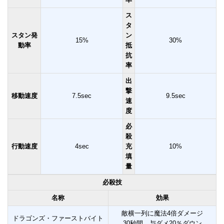
ス
タ
スタン発
ン
15%
30%
動率
抵
抗
率
出
撃
移動速度
7.5sec
9.5sec
速
度
必
殺
行動速度
4sec
充
10%
填
量
必殺技
名称
効果
敵横一列に魔法4倍ダメージ
ドラゴンズ・ファーストバイト
30秒間、与ダメ20％ダウン