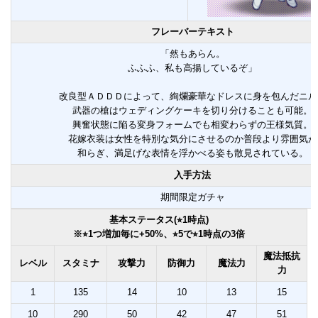
フレーバーテキスト
「然もあらん。
ふふふ、私も高揚しているぞ」
改良型ＡＤＤＤによって、絢爛豪華なドレスに身を包んだニル
武器の槍はウェディングケーキを切り分けることも可能。
興奮状態に陥る変身フォームでも相変わらずの王様気質。
花嫁衣装は女性を特別な気分にさせるのか普段より雰囲気が
和らぎ、満足げな表情を浮かべる姿も散見されている。
入手方法
期間限定ガチャ
基本ステータス(⭐︎1時点)
※⭐︎1つ増加毎に+50%、⭐︎5で⭐︎1時点の3倍
魔法抵抗
レベル
スタミナ
攻撃力
防御力
魔法力
力
1
135
14
10
13
15
10
290
50
42
47
51