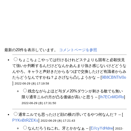
最新の20件を表示しています。
コメントページを参照
ちょこちょこやっては行けるけれどステよりも固有と必殺技見
て強いか判断するんだけどなんかあんまり強さ感じないけどどうな
んやろ。キャラと声好きだからるつぼで交換したけど有識者からみ
たらどうなんですかね？よさげなら凸しようかな -- [
9B8CBNTh/0o
]
2022-06-29 (水) 17:19:58
残念ながらよほど与ダメ20%ダウンが刺さる敵でも無い
限り通常ニルの方が凸る価値が高いと思う -- [
Ih7ECnMD/Ro
]
2022-06-29 (水) 17:31:50
通常ニルでも思ったけど顔の横の浮いてるやつ何なんだ？ -- [
PYKnBtRZEKs
]
2022-06-29 (水) 17:21:43
なんだろうねこれ。牙とかかなぁ -- [
E//cyYdHdrw
]
2022-