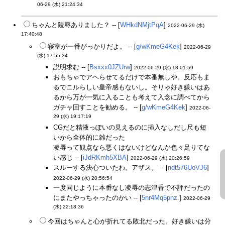
06-29 (水) 21:24:34
ちゃんと陵辱ありました？ -- [
WHkdNMjtPqA
]
2022-06-29 (水)
17:40:48
寝室が一番がっかりだよ。 -- [
g/wKmeG4Kek
]
2022-06-29
(水) 17:55:34
説明求む -- [
Bsxxx0JZUrw
]
2022-06-29 (水) 18:01:59
おもちゃでアヘらせてるだけで本番無しや。反応もま
るでニルらしい皇帝感もないし。そりゃ好き嫌いはあ
るから万が一気に入ることも考えて入念に調べてから
ガチャ回すことを勧める。 -- [
g/wKmeG4Kek
]
2022-06-
29 (水) 19:17:19
CGだと精液っぽいの見えるのに挿入なしだし尺も短
いから全体的に雑だった
凌辱って観点なら悪くはないけどなんか色々足りてな
い感じ -- [
iJdRKmh5XBA
]
2022-06-29 (水) 20:26:59
スルーする決心ついたわ。アザス。 -- [
ndt576UoVJ6
]
2022-06-29 (水) 20:56:54
一度同じように本番なし凌辱の志津香で不評だったの
にまたやっちゃったのかい -- [
5nr4Mq5pnz.
]
2022-06-29
(水) 22:18:36
今回はちゃんと心が折れてる敗北だった。好き嫌いは分