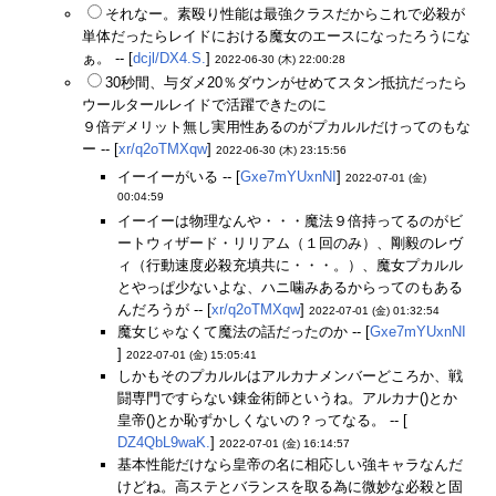
それなー。素殴り性能は最強クラスだからこれで必殺が
単体だったらレイドにおける魔女のエースになったろうにな
ぁ。 -- [
dcjl/DX4.S.
]
2022-06-30 (木) 22:00:28
30秒間、与ダメ20％ダウンがせめてスタン抵抗だったら
ウールタールレイドで活躍できたのに
９倍デメリット無し実用性あるのがプカルルだけってのもな
ー -- [
xr/q2oTMXqw
]
2022-06-30 (木) 23:15:56
イーイーがいる -- [
Gxe7mYUxnNI
]
2022-07-01 (金)
00:04:59
イーイーは物理なんや・・・魔法９倍持ってるのがビ
ートウィザード・リリアム（１回のみ）、剛毅のレヴ
ィ（行動速度必殺充填共に・・・。）、魔女プカルル
とやっぱ少ないよな、ハニ噛みあるからってのもある
んだろうが -- [
xr/q2oTMXqw
]
2022-07-01 (金) 01:32:54
魔女じゃなくて魔法の話だったのか -- [
Gxe7mYUxnNI
]
2022-07-01 (金) 15:05:41
しかもそのプカルルはアルカナメンバーどころか、戦
闘専門ですらない錬金術師というね。アルカナ()とか
皇帝()とか恥ずかしくないの？ってなる。 -- [
DZ4QbL9waK.
]
2022-07-01 (金) 16:14:57
基本性能だけなら皇帝の名に相応しい強キャラなんだ
けどね。高ステとバランスを取る為に微妙な必殺と固