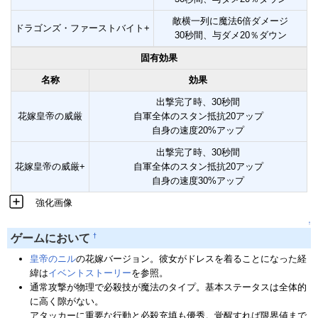
敵横一列に魔法6倍ダメージ
ドラゴンズ・ファーストバイト+
30秒間、与ダメ20％ダウン
固有効果
名称
効果
出撃完了時、30秒間
花嫁皇帝の威厳
自軍全体のスタン抵抗20アップ
自身の速度20%アップ
出撃完了時、30秒間
花嫁皇帝の威厳+
自軍全体のスタン抵抗20アップ
自身の速度30%アップ
強化画像
↑
†
ゲームにおいて
皇帝のニル
の花嫁バージョン。彼女がドレスを着ることになった経
緯は
イベントストーリー
を参照。
通常攻撃が物理で必殺技が魔法のタイプ。基本ステータスは全体的
に高く隙がない。
アタッカーに重要な行動と必殺充填も優秀。覚醒すれば限界値まで