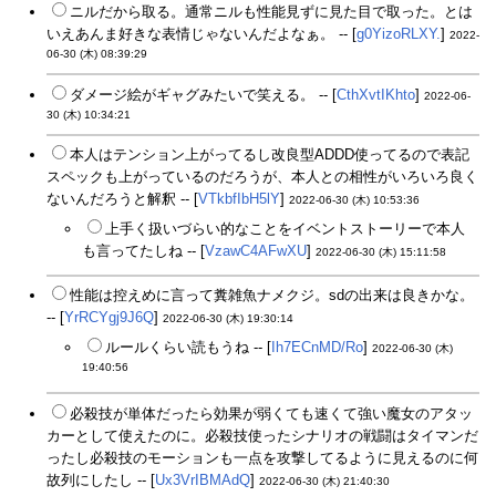
ニルだから取る。通常ニルも性能見ずに見た目で取った。とは
いえあんま好きな表情じゃないんだよなぁ。 -- [
g0YizoRLXY.
]
2022-
06-30 (木) 08:39:29
ダメージ絵がギャグみたいで笑える。 -- [
CthXvtIKhto
]
2022-06-
30 (木) 10:34:21
本人はテンション上がってるし改良型ADDD使ってるので表記
スペックも上がっているのだろうが、本人との相性がいろいろ良く
ないんだろうと解釈 -- [
VTkbfIbH5lY
]
2022-06-30 (木) 10:53:36
上手く扱いづらい的なことをイベントストーリーで本人
も言ってたしね -- [
VzawC4AFwXU
]
2022-06-30 (木) 15:11:58
性能は控えめに言って糞雑魚ナメクジ。sdの出来は良きかな。
-- [
YrRCYgj9J6Q
]
2022-06-30 (木) 19:30:14
ルールくらい読もうね -- [
Ih7ECnMD/Ro
]
2022-06-30 (木)
19:40:56
必殺技が単体だったら効果が弱くても速くて強い魔女のアタッ
カーとして使えたのに。必殺技使ったシナリオの戦闘はタイマンだ
ったし必殺技のモーションも一点を攻撃してるように見えるのに何
故列にしたし -- [
Ux3VrIBMAdQ
]
2022-06-30 (木) 21:40:30