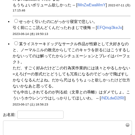
もうちょいボリューム欲しかった -- [
lMnZwEwaMmY
]
2022-07-11 (月)
17:15:46
せっかく引いたのにがっかり寝室で悲しい。
引く前にここ読んどくんだったわまじで後悔 -- [
EFQmqi3keJo
]
2023-06-14 (水) 19:50:13
某ライスケーキドッグなサークル作品が性癖として大好きなの
と、ノーマルニルの敗北からしてこのキャラを折るにはこうするし
かないってのは解ってたからシチュエーションとプレイはパーフェ
クト。
ただ、すごく好みだけどこの行為実作業的には淡々とやるしかない
=えろげーの形式だとどうしても冗長になるのでどっかで飛ばすし
かなくなるんだよね。だから尺はもうちょっと欲しかったけど仕方
ないかなあと思ってる。
でも中出しされてるのが判る絵（文章との乖離）はダメでしょ。こ
ういうホウレンソウはしっかりしてほしいわ。 -- [
/NDLdwD2fRI
]
2023-06-17 (土) 18:56:23
お名前:
😀