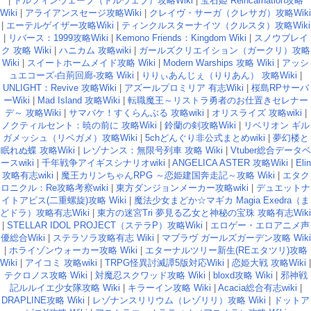
|
ドルフィンウェーブ（ドルウェブ）攻略Wiki
|
宝石姫 Reincarnation攻略
Wiki
|
アライアンスセージ攻略Wiki
|
クレイヴ・サーガ（クレサガ）攻略Wiki
|
エーテルゲイザー攻略Wiki
|
ティンクルスターナイツ（クルスタ）攻略Wiki
|
リバース：1999攻略Wiki
|
Kemono Friends：Kingdom Wiki
|
スノウブレイ
ク 攻略 Wiki
|
ハニカム 攻略wiki
|
ガールズクリエイション（ガークリ）攻略
Wiki
|
スイートホームメイド攻略 Wiki
|
Modern Warships 攻略 Wiki
|
アッシ
ュエコーズ-白荊回廊-攻略 Wiki
|
りりぃあんじぇ（りりあん） 攻略Wiki
|
UNLIGHT：Revive 攻略Wiki
|
アズールプロミリア 有志Wiki
|
桜島RPサーバ
ーWiki
|
Mad Island 攻略Wiki
|
転職魔王～リストラ勇者のお仕置きセレナー
デ～ 攻略Wiki
|
サマバケ！すくらんぶる 攻略wiki
|
オリスライズ 攻略wiki
|
ノクティルセント：暁の前に 攻略Wiki
|
鈴蘭の剣攻略Wiki
|
リベリオン ギル
ガメッシュ（リベガメ）攻略Wiki
|
5chどんぐり非公式まとめwiki
|
夢幻楼と
眠れぬ蝶 攻略Wiki
|
レゾナンス：無限号列車 攻略 Wiki
|
Vtuber総合データベ
ースwiki
|
千年戦争アイギスシナリオwiki
|
ANGELICA ASTER 攻略Wiki
|
Elin
攻略有志wiki
|
魔王カリンちゃんRPG ～恋姫建国奔走記～攻略 Wiki
|
エタク
ロニクル：Re攻略考察wiki
|
東方ダンジョンメーカー攻略wiki
|
デュエットナ
イトアビス(二重螺旋)攻略 Wiki
|
魔法少女まどか☆マギカ Magia Exedra（ま
どドラ）攻略有志Wiki
|
東方の迷宮Tri 夢見る乙女と神秘の宝珠 攻略有志Wiki
|
STELLAR IDOL PROJECT（ステラP）攻略Wiki
|
エロゲー・エロアニメ声
優総合Wiki
|
ステラソラ攻略有志 Wiki
|
マブラヴ ガールズガーデン攻略 Wiki
|
ホライゾンウォーカー攻略 Wiki
|
エターナルツリー新生(REエタツリ)攻略
Wiki
|
アイコミ 攻略wiki
|
TRPG怪異討滅譚5版対応Wiki
|
恋姫大戦 攻略Wiki
|
テクロノス攻略 Wiki
|
対魔忍スクワッド攻略 Wiki
|
bloxd攻略 Wiki
|
邪神戦
記ルルイエ少女隊攻略 Wiki
|
キラーイン攻略 Wiki
|
Acacia総合有志wiki
|
DRAPLINE攻略 Wiki
|
レゾナンスリリウム（レゾリリ）攻略 Wiki
|
ドットア